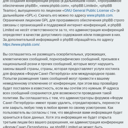
для создания конференций phpBB (в дальнейшем «они», «программное
обеспечение phpBB», «www.phpbb.com», «phpBB Limited», «phpBB
Teams»), выпущенного по лицензии «
GNU General Public License v2
» (в
дальнейшем «GPL»). Скачать его можно по адресу
www.phpbb.com
.
Ограничения лицензии GPL для программного обеспечения phpBB строго
связаны с организацией и поддержкой интернет-конференций, и phpBB
Limited не несёт ответственности за то, что администрация конференций
определяет в качестве допустимого содержания и/или поведения в них.
За дополнительной информацией о phpBB обращайтесь по адресу
https://www.phpbb.com/
.
Вы соглашаетесь не размещать оскорбительных, угрожающих,
клеветнических сообщений, порнографических сообщений, призывов к
национальной розни и прочих сообщений, которые могут нарушить
законы вашей страны, страны, которая предоставляет услуги хостинга
для форумов «Форум Санкт-Петербурга» или международное право.
Попытки размещения таких сообщений могут привести к вашему
немедленному отключению от конференции, при этом ваш провайдер
будет поставлен в известность, если мы сочтём это нужным. IP-адреса
всех сообщений сохраняются для возможности проведения такой
политики. Вы соглашаетесь с тем, что администраторы форумов «Форум
Санкт-Петербурга» имеют право удалить, отредактировать, перенести
или закрыть любую тему в любое время по своему усмотрению. Как
пользователь вы согласны с тем, что введённая вами информация будет
храниться в базе данных. Хотя эта информация не будет открыта
третьим лицам без вашего разрешения, ни администрация конференции
«Форум Санкт-Петербурга», ни phpBB Limited не может быть