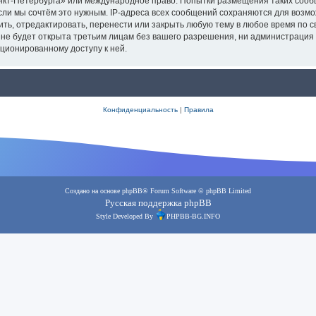
анкт-Петербурга» или международное право. Попытки размещения таких соо
сли мы сочтём это нужным. IP-адреса всех сообщений сохраняются для возмо
, отредактировать, перенести или закрыть любую тему в любое время по сво
 не будет открыта третьим лицам без вашего разрешения, ни администрация
кционированному доступу к ней.
Конфиденциальность
|
Правила
Создано на основе
phpBB
® Forum Software © phpBB Limited
Русская поддержка phpBB
Style Developed By
PHPBB-BG.INFO