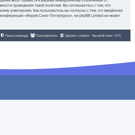
бщений могут привести к вашему немедленному отключению от
жности проведения такой политики. Вы соглашаетесь с тем, что
ему усмотрению. Как пользователь вы согласны с тем, что введённая
 конференции «Форум Санкт-Петербурга», ни phpBB Limited не может
Наша команда
Пользователи
Удалить cookies
Часовой пояс:
UTC