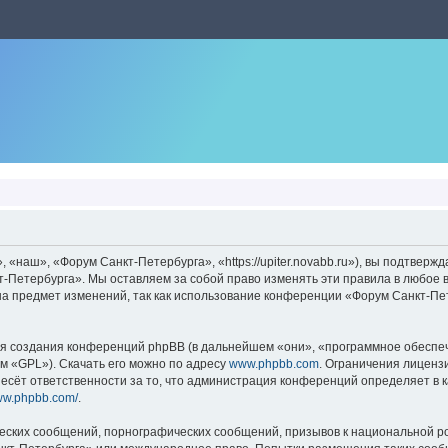
наш», «Форум Санкт-Петербурга», «https://upiter.novabb.ru»), вы подтвержд
-Петербурга». Мы оставляем за собой право изменять эти правила в любое в
на предмет изменений, так как использование конференции «Форум Санкт-Пе
 создания конференций phpBB (в дальнейшем «они», «программное обеспече
м «GPL»). Скачать его можно по адресу
www.phpbb.com
. Ограничения лиценз
есёт ответственности за то, что администрация конференций определяет в к
www.phpbb.com/
.
еских сообщений, порнографических сообщений, призывов к национальной ро