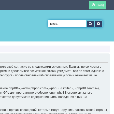
Вход
Поиск
Расшир
аете своё согласие со следующими условиями. Если вы не согласны с
ремя и сделаем всё возможное, чтобы уведомить вас об этом, однако с
тербурга» после обновления/исправления условий означает ваше
ние phpBB», «www.phpbb.com», «phpBB Limited», «phpBB Teams»),
ии GPL для программного обеспечения phpBB строго связаны с
ачестве допустимого содержания и/или поведения в них. За
зни и прочих сообщений, которые могут нарушить законы вашей страны,