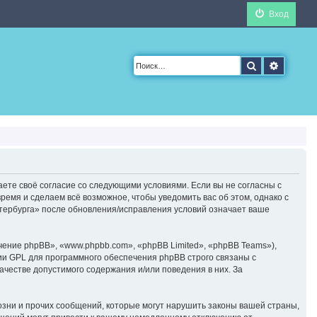
Вход
Поиск
Расшир
аете своё согласие со следующими условиями. Если вы не согласны с
ремя и сделаем всё возможное, чтобы уведомить вас об этом, однако с
тербурга» после обновления/исправления условий означает ваше
ние phpBB», «www.phpbb.com», «phpBB Limited», «phpBB Teams»),
ии GPL для программного обеспечения phpBB строго связаны с
ачестве допустимого содержания и/или поведения в них. За
зни и прочих сообщений, которые могут нарушить законы вашей страны,