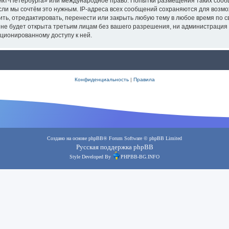
анкт-Петербурга» или международное право. Попытки размещения таких соо
сли мы сочтём это нужным. IP-адреса всех сообщений сохраняются для возмо
, отредактировать, перенести или закрыть любую тему в любое время по сво
 не будет открыта третьим лицам без вашего разрешения, ни администрация
кционированному доступу к ней.
Конфиденциальность
|
Правила
Создано на основе
phpBB
® Forum Software © phpBB Limited
Русская поддержка phpBB
Style Developed By
PHPBB-BG.INFO