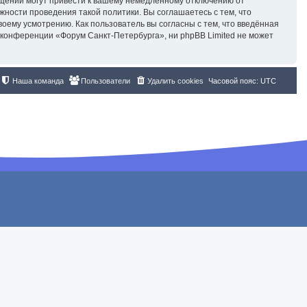
бщений могут привести к вашему немедленному отключению от
жности проведения такой политики. Вы соглашаетесь с тем, что
ему усмотрению. Как пользователь вы согласны с тем, что введённая
 конференции «Форум Санкт-Петербурга», ни phpBB Limited не может
Наша команда
Пользователи
Удалить cookies
Часовой пояс:
UTC