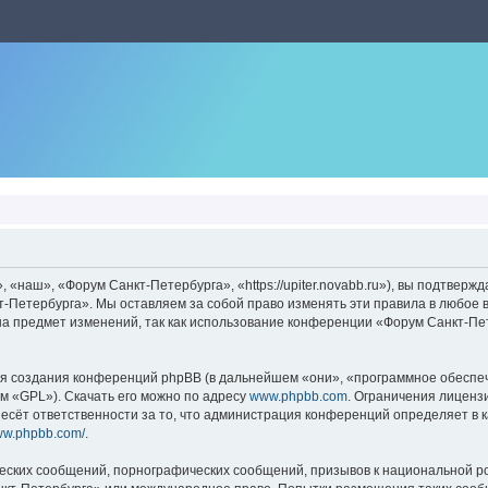
наш», «Форум Санкт-Петербурга», «https://upiter.novabb.ru»), вы подтвержд
-Петербурга». Мы оставляем за собой право изменять эти правила в любое в
на предмет изменений, так как использование конференции «Форум Санкт-Пе
 создания конференций phpBB (в дальнейшем «они», «программное обеспече
м «GPL»). Скачать его можно по адресу
www.phpbb.com
. Ограничения лиценз
есёт ответственности за то, что администрация конференций определяет в к
www.phpbb.com/
.
еских сообщений, порнографических сообщений, призывов к национальной ро