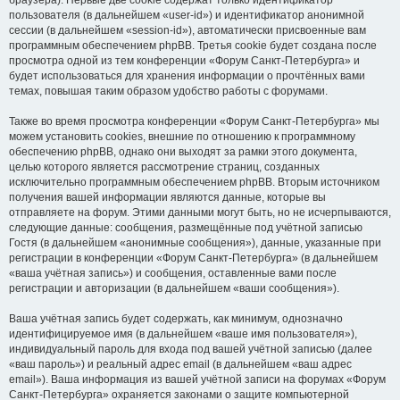
браузера). Первые две cookie содержат только идентификатор
пользователя (в дальнейшем «user-id») и идентификатор анонимной
сессии (в дальнейшем «session-id»), автоматически присвоенные вам
программным обеспечением phpBB. Третья cookie будет создана после
просмотра одной из тем конференции «Форум Санкт-Петербурга» и
будет использоваться для хранения информации о прочтённых вами
темах, повышая таким образом удобство работы с форумами.
Также во время просмотра конференции «Форум Санкт-Петербурга» мы
можем установить cookies, внешние по отношению к программному
обеспечению phpBB, однако они выходят за рамки этого документа,
целью которого является рассмотрение страниц, созданных
исключительно программным обеспечением phpBB. Вторым источником
получения вашей информации являются данные, которые вы
отправляете на форум. Этими данными могут быть, но не исчерпываются,
следующие данные: сообщения, размещённые под учётной записью
Гостя (в дальнейшем «анонимные сообщения»), данные, указанные при
регистрации в конференции «Форум Санкт-Петербурга» (в дальнейшем
«ваша учётная запись») и сообщения, оставленные вами после
регистрации и авторизации (в дальнейшем «ваши сообщения»).
Ваша учётная запись будет содержать, как минимум, однозначно
идентифицируемое имя (в дальнейшем «ваше имя пользователя»),
индивидуальный пароль для входа под вашей учётной записью (далее
«ваш пароль») и реальный адрес email (в дальнейшем «ваш адрес
email»). Ваша информация из вашей учётной записи на форумах «Форум
Санкт-Петербурга» охраняется законами о защите компьютерной