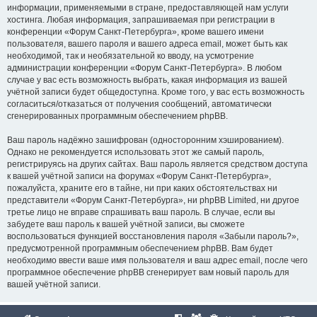
информации, применяемыми в стране, предоставляющей нам услуги
хостинга. Любая информация, запрашиваемая при регистрации в
конференции «Форум Санкт-Петербурга», кроме вашего имени
пользователя, вашего пароля и вашего адреса email, может быть как
необходимой, так и необязательной ко вводу, на усмотрение
администрации конференции «Форум Санкт-Петербурга». В любом
случае у вас есть возможность выбрать, какая информация из вашей
учётной записи будет общедоступна. Кроме того, у вас есть возможность
согласиться/отказаться от получения сообщений, автоматически
сгенерированных программным обеспечением phpBB.
Ваш пароль надёжно зашифрован (односторонним хэшированием).
Однако не рекомендуется использовать этот же самый пароль,
регистрируясь на других сайтах. Ваш пароль является средством доступа
к вашей учётной записи на форумах «Форум Санкт-Петербурга»,
пожалуйста, храните его в тайне, ни при каких обстоятельствах ни
представители «Форум Санкт-Петербурга», ни phpBB Limited, ни другое
третье лицо не вправе спрашивать ваш пароль. В случае, если вы
забудете ваш пароль к вашей учётной записи, вы сможете
воспользоваться функцией восстановления пароля «Забыли пароль?»,
предусмотренной программным обеспечением phpBB. Вам будет
необходимо ввести ваше имя пользователя и ваш адрес email, после чего
программное обеспечение phpBB сгенерирует вам новый пароль для
вашей учётной записи.