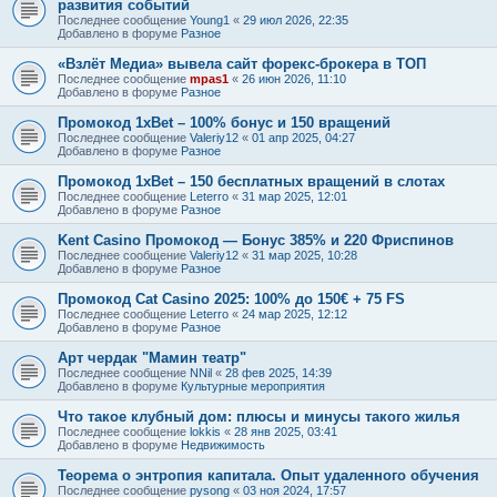
развития событий
Последнее сообщение
Young1
«
29 июл 2026, 22:35
Добавлено в форуме
Разное
«Взлёт Медиа» вывела сайт форекс-брокера в ТОП
Последнее сообщение
mpas1
«
26 июн 2026, 11:10
Добавлено в форуме
Разное
Промокод 1xBet – 100% бонус и 150 вращений
Последнее сообщение
Valeriy12
«
01 апр 2025, 04:27
Добавлено в форуме
Разное
Промокод 1xBet – 150 бесплатных вращений в слотах
Последнее сообщение
Leterro
«
31 мар 2025, 12:01
Добавлено в форуме
Разное
Kent Casino Промокод — Бонус 385% и 220 Фриспинов
Последнее сообщение
Valeriy12
«
31 мар 2025, 10:28
Добавлено в форуме
Разное
Промокод Cat Casino 2025: 100% до 150€ + 75 FS
Последнее сообщение
Leterro
«
24 мар 2025, 12:12
Добавлено в форуме
Разное
Арт чердак "Мамин театр"
Последнее сообщение
NNil
«
28 фев 2025, 14:39
Добавлено в форуме
Культурные мероприятия
Что такое клубный дом: плюсы и минусы такого жилья
Последнее сообщение
lokkis
«
28 янв 2025, 03:41
Добавлено в форуме
Недвижимость
Теорема о энтропия капитала. Опыт удаленного обучения
Последнее сообщение
pysong
«
03 ноя 2024, 17:57