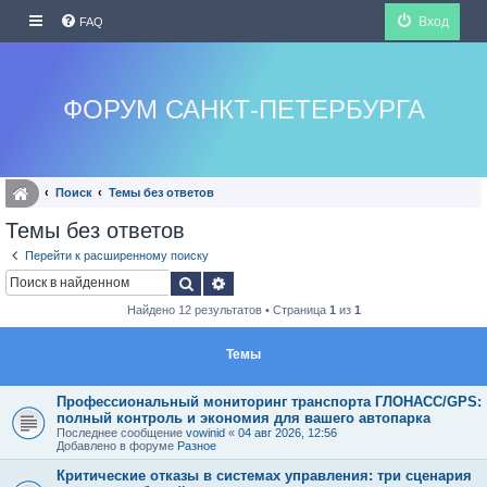
Вход
FAQ
ФОРУМ САНКТ-ПЕТЕРБУРГА
Поиск
Темы без ответов
Темы без ответов
Перейти к расширенному поиску
Поиск
Расширенный поиск
Найдено 12 результатов • Страница
1
из
1
Темы
Профессиональный мониторинг транспорта ГЛОНАСС/GPS:
полный контроль и экономия для вашего автопарка
Последнее сообщение
vowinid
«
04 авг 2026, 12:56
Добавлено в форуме
Разное
Критические отказы в системах управления: три сценария