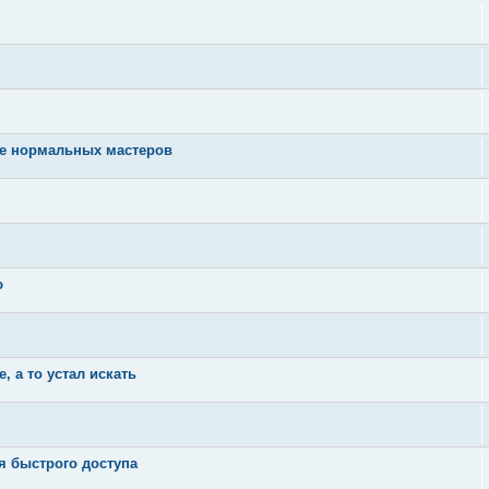
те нормальных мастеров
ю
 а то устал искать
я быстрого доступа