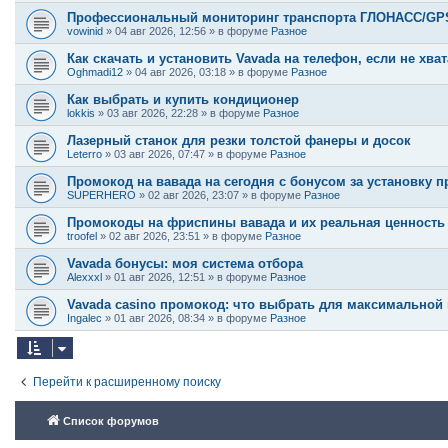
Профессиональный мониторинг транспорта ГЛОНАСС/GPS:
vowinid
»
04 авг 2026, 12:56
» в форуме
Разное
Как скачать и установить Vavada на телефон, если не хва
Oghmadi12
»
04 авг 2026, 03:18
» в форуме
Разное
Как выбрать и купить кондиционер
lokkis
»
03 авг 2026, 22:28
» в форуме
Разное
Лазерный станок для резки толстой фанеры и досок
Leterro
»
03 авг 2026, 07:47
» в форуме
Разное
Промокод на вавада на сегодня с бонусом за установку 
SUPERHERO
»
02 авг 2026, 23:07
» в форуме
Разное
Промокоды на фриспины вавада и их реальная ценность
troofel
»
02 авг 2026, 23:51
» в форуме
Разное
Vavada бонусы: моя система отбора
Alexxxl
»
01 авг 2026, 12:51
» в форуме
Разное
Vavada casino промокод: что выбрать для максимальной
Ingalec
»
01 авг 2026, 08:34
» в форуме
Разное
Перейти к расширенному поиску
Список форумов