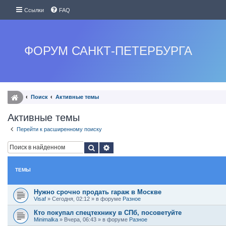
Ссылки
FAQ
ФОРУМ САНКТ-ПЕТЕРБУРГА
Поиск
Активные темы
Активные темы
Перейти к расширенному поиску
Поиск
Расширенный поиск
ТЕМЫ
Нужно срочно продать гараж в Москве
Visaf
»
Сегодня, 02:12
» в форуме
Разное
Кто покупал спецтехнику в СПб, посоветуйте
Minimalka
»
Вчера, 06:43
» в форуме
Разное