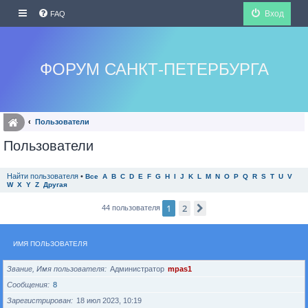
Вход
FAQ
ФОРУМ САНКТ-ПЕТЕРБУРГА
Пользователи
Пользователи
Найти пользователя
•
Все
A
B
C
D
E
F
G
H
I
J
K
L
M
N
O
P
Q
R
S
T
U
V
W
X
Y
Z
Другая
1
2
След.
44 пользователя
ИМЯ ПОЛЬЗОВАТЕЛЯ
Звание, Имя пользователя
Администратор
mpas1
Сообщения
8
Зарегистрирован
18 июл 2023, 10:19