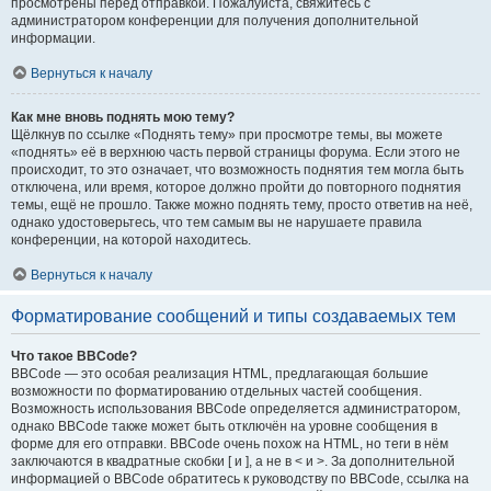
просмотрены перед отправкой. Пожалуйста, свяжитесь с
администратором конференции для получения дополнительной
информации.
Вернуться к началу
Как мне вновь поднять мою тему?
Щёлкнув по ссылке «Поднять тему» при просмотре темы, вы можете
«поднять» её в верхнюю часть первой страницы форума. Если этого не
происходит, то это означает, что возможность поднятия тем могла быть
отключена, или время, которое должно пройти до повторного поднятия
темы, ещё не прошло. Также можно поднять тему, просто ответив на неё,
однако удостоверьтесь, что тем самым вы не нарушаете правила
конференции, на которой находитесь.
Вернуться к началу
Форматирование сообщений и типы создаваемых тем
Что такое BBCode?
BBCode — это особая реализация HTML, предлагающая большие
возможности по форматированию отдельных частей сообщения.
Возможность использования BBCode определяется администратором,
однако BBCode также может быть отключён на уровне сообщения в
форме для его отправки. BBCode очень похож на HTML, но теги в нём
заключаются в квадратные скобки [ и ], а не в < и >. За дополнительной
информацией о BBCode обратитесь к руководству по BBCode, ссылка на