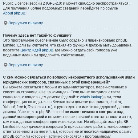
Public Licence, версии 2 (GPL-2.0) и может свободно распространяться.
Для получения более подробных сведений перейдите по ссылке
About phpBB
.
Вернуться к началу
Почему здесь нет такой-то функции?
Это программное обеспечение было создано и лицензировано phpBB
Limited. Если вы считаете, что какая-то функция должна быть добавлена,
посетите
Центр идей phpBB
, где можно отдать свой голос за уже
поданные идеи или предложить собственные.
Вернуться к началу
С кем можно связаться по вопросу некорректного использования и/или
юридических вопросов, связанных с этой конференцией?
Вы можете связаться с любым из администраторов, перечисленных в
списке на странице «Наша команда». Если вы не получили ответа,
свяжитесь с владельцем домена (сделайте
whois lookup
) или, если
конференция находится на бесплатном домене (например, chat.ru,
Yahoo!, free.fr, f2s.com и т. п.), с руководством или техподдержкой данного
домена. Учтите, что phpBB Limited
не имеет никакого контроля над
данной конференцией
и не может нести никакой ответственности за то,
кем и как данная конференция используется. Не обращайтесь к phpBB
Limited по юридическим вопросам (о приостановке работы конференции,
ответственности за неё и т. д.), которые
не относятся напрямую
к сайту
phpBB.com или которые частично относятся к программному