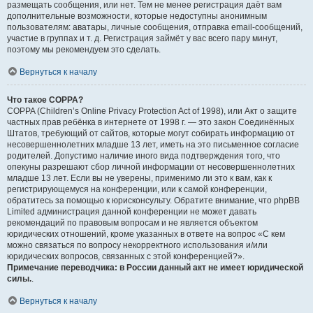
размещать сообщения, или нет. Тем не менее регистрация даёт вам
дополнительные возможности, которые недоступны анонимным
пользователям: аватары, личные сообщения, отправка email-сообщений,
участие в группах и т. д. Регистрация займёт у вас всего пару минут,
поэтому мы рекомендуем это сделать.
Вернуться к началу
Что такое COPPA?
COPPA (Children’s Online Privacy Protection Act of 1998), или Акт о защите
частных прав ребёнка в интернете от 1998 г. — это закон Соединённых
Штатов, требующий от сайтов, которые могут собирать информацию от
несовершеннолетних младше 13 лет, иметь на это письменное согласие
родителей. Допустимо наличие иного вида подтверждения того, что
опекуны разрешают сбор личной информации от несовершеннолетних
младше 13 лет. Если вы не уверены, применимо ли это к вам, как к
регистрирующемуся на конференции, или к самой конференции,
обратитесь за помощью к юрисконсульту. Обратите внимание, что phpBB
Limited администрация данной конференции не может давать
рекомендаций по правовым вопросам и не является объектом
юридических отношений, кроме указанных в ответе на вопрос «С кем
можно связаться по вопросу некорректного использования и/или
юридических вопросов, связанных с этой конференцией?».
Примечание переводчика: в России данный акт не имеет юридической
силы.
.
Вернуться к началу