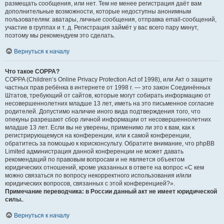
размещать сообщения, или нет. Тем не менее регистрация даёт вам
дополнительные возможности, которые недоступны анонимным
пользователям: аватары, личные сообщения, отправка email-сообщений,
участие в группах и т. д. Регистрация займёт у вас всего пару минут,
поэтому мы рекомендуем это сделать.
Вернуться к началу
Что такое COPPA?
COPPA (Children’s Online Privacy Protection Act of 1998), или Акт о защите
частных прав ребёнка в интернете от 1998 г. — это закон Соединённых
Штатов, требующий от сайтов, которые могут собирать информацию от
несовершеннолетних младше 13 лет, иметь на это письменное согласие
родителей. Допустимо наличие иного вида подтверждения того, что
опекуны разрешают сбор личной информации от несовершеннолетних
младше 13 лет. Если вы не уверены, применимо ли это к вам, как к
регистрирующемуся на конференции, или к самой конференции,
обратитесь за помощью к юрисконсульту. Обратите внимание, что phpBB
Limited администрация данной конференции не может давать
рекомендаций по правовым вопросам и не является объектом
юридических отношений, кроме указанных в ответе на вопрос «С кем
можно связаться по вопросу некорректного использования и/или
юридических вопросов, связанных с этой конференцией?».
Примечание переводчика: в России данный акт не имеет юридической
силы.
.
Вернуться к началу