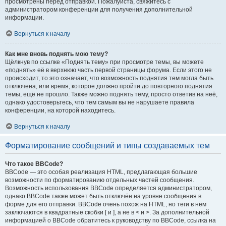
просмотрены перед отправкой. Пожалуйста, свяжитесь с
администратором конференции для получения дополнительной
информации.
Вернуться к началу
Как мне вновь поднять мою тему?
Щёлкнув по ссылке «Поднять тему» при просмотре темы, вы можете
«поднять» её в верхнюю часть первой страницы форума. Если этого не
происходит, то это означает, что возможность поднятия тем могла быть
отключена, или время, которое должно пройти до повторного поднятия
темы, ещё не прошло. Также можно поднять тему, просто ответив на неё,
однако удостоверьтесь, что тем самым вы не нарушаете правила
конференции, на которой находитесь.
Вернуться к началу
Форматирование сообщений и типы создаваемых тем
Что такое BBCode?
BBCode — это особая реализация HTML, предлагающая большие
возможности по форматированию отдельных частей сообщения.
Возможность использования BBCode определяется администратором,
однако BBCode также может быть отключён на уровне сообщения в
форме для его отправки. BBCode очень похож на HTML, но теги в нём
заключаются в квадратные скобки [ и ], а не в < и >. За дополнительной
информацией о BBCode обратитесь к руководству по BBCode, ссылка на