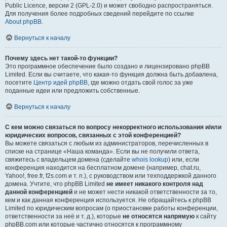
Public Licence, версии 2 (GPL-2.0) и может свободно распространяться.
Для получения более подробных сведений перейдите по ссылке
About phpBB
.
Вернуться к началу
Почему здесь нет такой-то функции?
Это программное обеспечение было создано и лицензировано phpBB
Limited. Если вы считаете, что какая-то функция должна быть добавлена,
посетите
Центр идей phpBB
, где можно отдать свой голос за уже
поданные идеи или предложить собственные.
Вернуться к началу
С кем можно связаться по вопросу некорректного использования и/или
юридических вопросов, связанных с этой конференцией?
Вы можете связаться с любым из администраторов, перечисленных в
списке на странице «Наша команда». Если вы не получили ответа,
свяжитесь с владельцем домена (сделайте
whois lookup
) или, если
конференция находится на бесплатном домене (например, chat.ru,
Yahoo!, free.fr, f2s.com и т. п.), с руководством или техподдержкой данного
домена. Учтите, что phpBB Limited
не имеет никакого контроля над
данной конференцией
и не может нести никакой ответственности за то,
кем и как данная конференция используется. Не обращайтесь к phpBB
Limited по юридическим вопросам (о приостановке работы конференции,
ответственности за неё и т. д.), которые
не относятся напрямую
к сайту
phpBB.com или которые частично относятся к программному