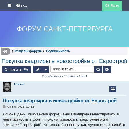
Вход
FAQ
ФОРУМ САНКТ-ПЕТЕРБУРГА
Разделы форума
Недвижимость
Покупка квартиры в новостройке от Еврострой
Поиск
Расширен
Ответить
2 сообщения • Страница
1
из
1
Leterro
Покупка квартиры в новостройке от Еврострой
С
08 сен 2025, 13:52
о
о
Добрый день, уважаемые форумчане! Планирую инвестировать в
б
недвижимость в Сочи и присматриваюсь к предложениям от
щ
е
компании “Еврострой”. Хотелось бы понять, как лучше всего подойти
н