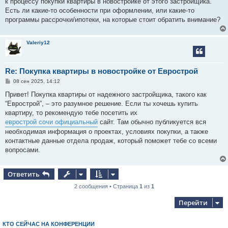
к процессу покупки квартиры в новостройке от этого застройщика.
и
е
Есть ли какие-то особенности при оформлении, или какие-то
программы рассрочки/ипотеки, на которые стоит обратить внимание?
Valeriy12
Re: Покупка квартиры в новостройке от Еврострой
С
08 сен 2025, 14:12
о
о
Привет! Покупка квартиры от надежного застройщика, такого как
б
“Еврострой”, – это разумное решение. Если ты хочешь купить
щ
е
квартиру, то рекомендую тебе посетить их
н
еврострой сочи официальный
сайт. Там обычно публикуется вся
и
е
необходимая информация о проектах, условиях покупки, а также
контактные данные отдела продаж, который поможет тебе со всеми
вопросами.
Ответить
2 сообщения • Страница
1
из
1
Перейти
КТО СЕЙЧАС НА КОНФЕРЕНЦИИ