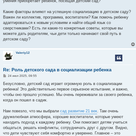
умения приобретает ребенок, посещая детский сад?
и
е
Какие факторы влияют на успешную социализацию в детском саду?
Важен ли коллектив, программа, воспитатели? Как помочь ребенку
адаптироваться к новым условиям и найти общий язык со
сверстниками? Есть ли какие-то конкретные советы, которые вы
можете дать родителям, чьи дети только начинают свой путь в
детском саду?
Valeriy12
Re: Роль детского сада в социализации ребенка
С
24 июл 2025, 09:55
о
о
Безусловно, детский сад играет огромную роль в социализации
б
ребенка! Это действительно первое серьезное испытание, и важно,
щ
е
чтобы оно прошло успешно. Мы очень переживали за своего ребенка,
н
когда он пошел в садик.
и
е
Нам повезло, что мы выбрали
сад развитие 21 век
. Там очень
дружелюбная атмосфера, хорошие воспитатели, которые умеют
находить подход к каждому ребенку. Они помогают детям учиться
общаться, решать конфликты, сотрудничать друг с другом. Видно,
что дети чувствуют себя комфортно и уверенно. Главное – это