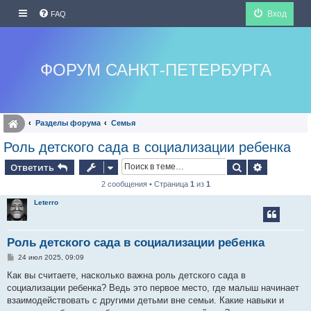
Вход
FAQ
ФОРУМ САНКТ-ПЕТЕРБУРГА
Разделы форума
Семья
Роль детского сада в социализации ребенка
Поиск
Расширен
Ответить
2 сообщения • Страница
1
из
1
Leterro
Роль детского сада в социализации ребенка
С
24 июл 2025, 09:09
о
о
Как вы считаете, насколько важна роль детского сада в
б
социализации ребенка? Ведь это первое место, где малыш начинает
щ
е
взаимодействовать с другими детьми вне семьи. Какие навыки и
н