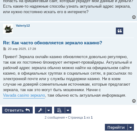
попасть на фишинговый сайт, который украдет мои данные и деньги?
и
е
Есть какие-то надежные способы узнать актуальный адрес зеркала,
или нужно постоянно искать его в интернете?
Valeriy12
Re: Как часто обновляется зеркало казино?
С
20 апр 2025, 17:28
о
о
Привет! Зеркала онлайн казино обновляются довольно регулярно,
б
так как их постоянно блокируют интернет-провайдеры. Актуальный и
щ
е
рабочий адрес зеркала обычно можно найти на официальном сайте
н
казино, в официальных группах в социальных сетях, в рассылках по
и
е
электронной почте или у службы поддержки казино. Ни в коем
случае не доверяй сомнительным источникам, которые предлагают
зеркала, так как это могут быть мошенники. Начни с
Vavada casino зеркало
, там обычно есть актуальная информация.
Ответить
2 сообщения • Страница
1
из
1
Перейти