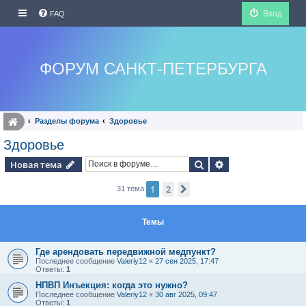
Вход
FAQ
ФОРУМ САНКТ-ПЕТЕРБУРГА
Разделы форума
Здоровье
Здоровье
Поиск
Расширенный по
Новая тема
1
2
След.
31 тема
Темы
Где арендовать передвижной медпункт?
Последнее сообщение
Valeriy12
«
27 сен 2025, 17:47
Ответы:
1
НПВП Инъекция: когда это нужно?
Последнее сообщение
Valeriy12
«
30 авг 2025, 09:47
Ответы:
1