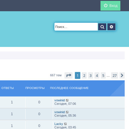
Вход
Поиск
Расшир
Страница
1
из
27
1
2
3
4
5
27
С
667 тем
…
ОТВЕТЫ
ПРОСМОТРЫ
ПОСЛЕДНЕЕ СООБЩЕНИЕ
vowinid
1
0
Сегодня, 07:06
vowinid
1
0
Сегодня, 05:36
Lacky
1
0
Сегодня, 03:45