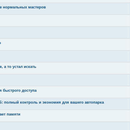
те нормальных мастеров
ю
 а то устал искать
я быстрого доступа
 полный контроль и экономия для вашего автопарка
тает памяти