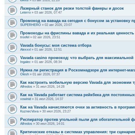
lokkis
»
03 авг 2026, 22:28
Лазерный станок для резки толстой фанеры и досок
Leterro
»
03 авг 2026, 07:47
Промокод на вавада на сегодня с бонусом за установку 
SUPERHERO
»
02 авг 2026, 23:07
Промокоды на фриспины вавада и их реальная ценность
troofel
»
02 авг 2026, 23:51
Vavada бонусы: моя система отбора
Alexxxl
»
01 авг 2026, 12:51
Vavada casino промокод: что выбрать для максимальной
Ingalec
»
01 авг 2026, 08:34
Нужна ли регистрация в Роскомнадзоре для интернет-маг
Olesh
»
01 авг 2026, 07:37
Как настроить мобильную версию Vavada для экономии т
Alfredos
»
31 июл 2026, 14:28
Как на Vavada работает система рейкбека для постоянных
vowinid
»
31 июл 2026, 14:37
Как на Vavada начисляются очки за активность в програ
KuznecVova
»
30 июл 2026, 23:27
Респиратор против угольной пыли для обогатительной фа
Alfredos
»
30 июл 2026, 14:01
Критические отказы в системах управления: три сценари