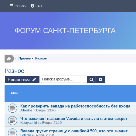
Ссылки
FAQ
ФОРУМ САНКТ-ПЕТЕРБУРГА
Прочее
Разное
Разное
Поиск
Расширенный п
Новая тема
ТЕМЫ
Как проверить вавада на работоспособность без входа
Alfredos
»
Вчера, 23:45
Что означает название Vavada и есть ли в этом секрет
Kostyashkin
»
Вчера, 21:10
Вавада грузит страницу с ошибкой 500, что это значит
Leterro
»
Вчера, 20:58