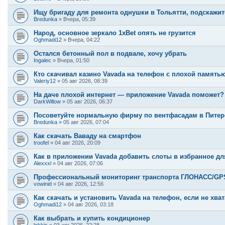
Ищу бригаду для ремонта однушки в Тольятти, подскажи
Bredunka
»
Вчера, 05:39
Народ, основное зеркало 1xBet опять не грузится
Oghmadi12
»
Вчера, 04:22
Остался бетонный пол в подвале, хочу убрать
Ingalec
»
Вчера, 01:50
Кто скачивал казино Vavada на телефон с плохой память
Valeriy12
»
05 авг 2026, 08:39
На даче плохой интернет — приложение Vavada поможет?
DarkWillow
»
05 авг 2026, 06:37
Посоветуйте нормальную фирму по вентфасадам в Питере,
Bredunka
»
05 авг 2026, 07:04
Как скачать Ваваду на смартфон
troofel
»
04 авг 2026, 20:09
Как в приложении Vavada добавить слоты в избранное дл
Alexxxl
»
04 авг 2026, 07:06
Профессиональный мониторинг транспорта ГЛОНАСС/GPS:
vowinid
»
04 авг 2026, 12:56
Как скачать и установить Vavada на телефон, если не хва
Oghmadi12
»
04 авг 2026, 03:18
Как выбрать и купить кондиционер