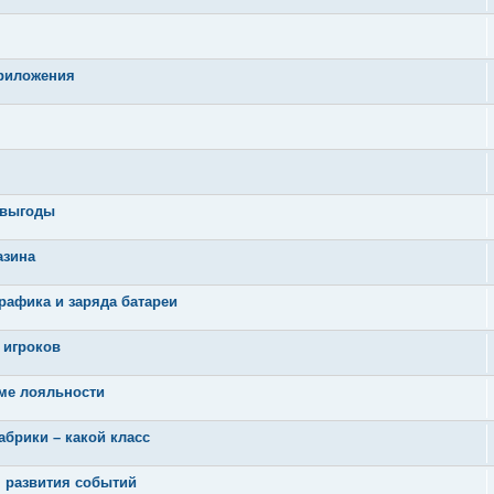
приложения
 выгоды
азина
рафика и заряда батареи
 игроков
мме лояльности
брики – какой класс
я развития событий