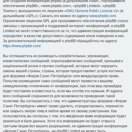
для создания конференций phpBB (в дальнейшем «они», «программное
обеспечение phpBB», «www.phpbb.com», «phpBB Limited», «phpBB
Teams»), выпущенного по лицензии «
GNU General Public License v2
» (в
дальнейшем «GPL»). Скачать его можно по адресу
www.phpbb.com
.
Ограничения лицензии GPL для программного обеспечения phpBB строго
связаны с организацией и поддержкой интернет-конференций, и phpBB
Limited не несёт ответственности за то, что администрация конференций
определяет в качестве допустимого содержания и/или поведения в них.
За дополнительной информацией о phpBB обращайтесь по адресу
https://www.phpbb.com/
.
Вы соглашаетесь не размещать оскорбительных, угрожающих,
клеветнических сообщений, порнографических сообщений, призывов к
национальной розни и прочих сообщений, которые могут нарушить
законы вашей страны, страны, которая предоставляет услуги хостинга
для форумов «Форум Санкт-Петербурга» или международное право.
Попытки размещения таких сообщений могут привести к вашему
немедленному отключению от конференции, при этом ваш провайдер
будет поставлен в известность, если мы сочтём это нужным. IP-адреса
всех сообщений сохраняются для возможности проведения такой
политики. Вы соглашаетесь с тем, что администраторы форумов «Форум
Санкт-Петербурга» имеют право удалить, отредактировать, перенести
или закрыть любую тему в любое время по своему усмотрению. Как
пользователь вы согласны с тем, что введённая вами информация будет
храниться в базе данных. Хотя эта информация не будет открыта
третьим лицам без вашего разрешения, ни администрация конференции
«Форум Санкт-Петербурга», ни phpBB Limited не может быть