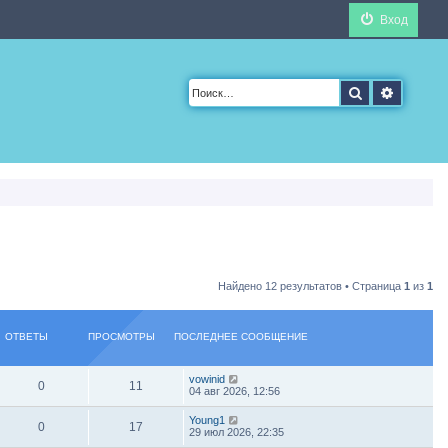
Вход
Поиск
Расшир
Найдено 12 результатов • Страница
1
из
1
ОТВЕТЫ
ПРОСМОТРЫ
ПОСЛЕДНЕЕ СООБЩЕНИЕ
vowinid
0
11
04 авг 2026, 12:56
Young1
0
17
29 июл 2026, 22:35