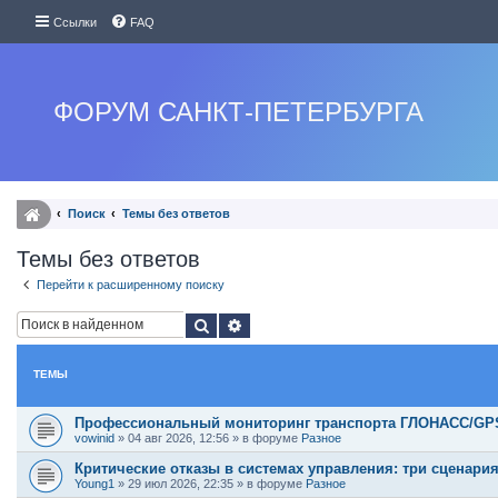
Ссылки
FAQ
ФОРУМ САНКТ-ПЕТЕРБУРГА
Поиск
Темы без ответов
Темы без ответов
Перейти к расширенному поиску
Поиск
Расширенный поиск
ТЕМЫ
Профессиональный мониторинг транспорта ГЛОНАСС/GPS:
vowinid
»
04 авг 2026, 12:56
» в форуме
Разное
Критические отказы в системах управления: три сценари
Young1
»
29 июл 2026, 22:35
» в форуме
Разное