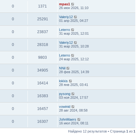
mpas1
0
1371
26 июн 2026, 11:10
Valeriy12
0
25291
01 апр 2025, 04:27
Leterro
0
23837
31 мар 2025, 12:01
Valeriy12
0
28318
31 мар 2025, 10:28
Leterro
0
9803
24 мар 2025, 12:12
NNil
0
34905
28 фев 2025, 14:39
lokkis
0
16414
28 янв 2025, 03:41
pysong
0
16383
03 ноя 2024, 17:57
vowinid
0
16457
28 авг 2024, 08:58
JohnMaers
0
16307
16 июл 2024, 08:11
Найдено 12 результатов • Страница
1
из
1