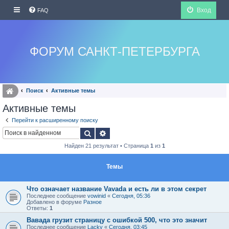
Вход
FAQ
ФОРУМ САНКТ-ПЕТЕРБУРГА
Поиск
Активные темы
Активные темы
Перейти к расширенному поиску
Поиск
Расширенный поиск
Найден 21 результат • Страница
1
из
1
Темы
Что означает название Vavada и есть ли в этом секрет
Последнее сообщение
vowinid
«
Сегодня, 05:36
Добавлено в форуме
Разное
Ответы:
1
Вавада грузит страницу с ошибкой 500, что это значит
Последнее сообщение
Lacky
«
Сегодня, 03:45