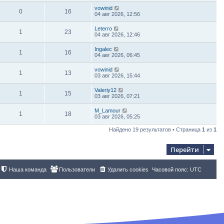
vowinid
0
16
04 авг 2026, 12:56
Leterro
1
23
04 авг 2026, 12:46
Ingalec
1
16
04 авг 2026, 06:45
vowinid
1
13
03 авг 2026, 15:44
Valeriy12
1
15
03 авг 2026, 07:21
M_Lamour
1
18
03 авг 2026, 05:25
Найдено 19 результатов • Страница
1
из
1
Перейти
Наша команда
Пользователи
Удалить cookies
Часовой пояс:
UTC