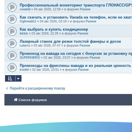
Профессиональный мониторинг транспорта ГЛОНАСС/GPS:
vowinid
»
04 авг 2026, 12:56
» в форуме
Разное
Как скачать и установить Vavada на телефон, если не хва
Oghmadi12
»
04 авг 2026, 03:18
» в форуме
Разное
Как выбрать и купить кондиционер
lokkis
»
03 авг 2026, 22:28
» в форуме
Разное
Лазерный станок для резки толстой фанеры и досок
Leterro
»
03 авг 2026, 07:47
» в форуме
Разное
Промокод на вавада на сегодня с бонусом за установку 
SUPERHERO
»
02 авг 2026, 23:07
» в форуме
Разное
Промокоды на фриспины вавада и их реальная ценность
troofel
»
02 авг 2026, 23:51
» в форуме
Разное
Перейти к расширенному поиску
Список форумов