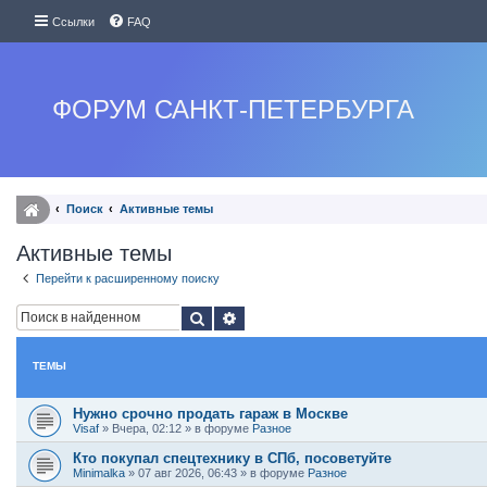
Ссылки
FAQ
ФОРУМ САНКТ-ПЕТЕРБУРГА
Поиск
Активные темы
Активные темы
Перейти к расширенному поиску
Поиск
Расширенный поиск
ТЕМЫ
Нужно срочно продать гараж в Москве
Visaf
»
Вчера, 02:12
» в форуме
Разное
Кто покупал спецтехнику в СПб, посоветуйте
Minimalka
»
07 авг 2026, 06:43
» в форуме
Разное