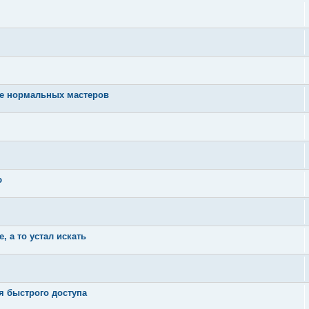
те нормальных мастеров
ю
 а то устал искать
я быстрого доступа