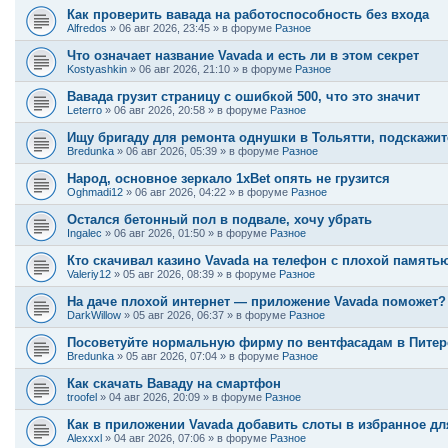
Как проверить вавада на работоспособность без входа
Alfredos
»
06 авг 2026, 23:45
» в форуме
Разное
Что означает название Vavada и есть ли в этом секрет
Kostyashkin
»
06 авг 2026, 21:10
» в форуме
Разное
Вавада грузит страницу с ошибкой 500, что это значит
Leterro
»
06 авг 2026, 20:58
» в форуме
Разное
Ищу бригаду для ремонта однушки в Тольятти, подскажи
Bredunka
»
06 авг 2026, 05:39
» в форуме
Разное
Народ, основное зеркало 1xBet опять не грузится
Oghmadi12
»
06 авг 2026, 04:22
» в форуме
Разное
Остался бетонный пол в подвале, хочу убрать
Ingalec
»
06 авг 2026, 01:50
» в форуме
Разное
Кто скачивал казино Vavada на телефон с плохой память
Valeriy12
»
05 авг 2026, 08:39
» в форуме
Разное
На даче плохой интернет — приложение Vavada поможет?
DarkWillow
»
05 авг 2026, 06:37
» в форуме
Разное
Посоветуйте нормальную фирму по вентфасадам в Питере,
Bredunka
»
05 авг 2026, 07:04
» в форуме
Разное
Как скачать Ваваду на смартфон
troofel
»
04 авг 2026, 20:09
» в форуме
Разное
Как в приложении Vavada добавить слоты в избранное дл
Alexxxl
»
04 авг 2026, 07:06
» в форуме
Разное