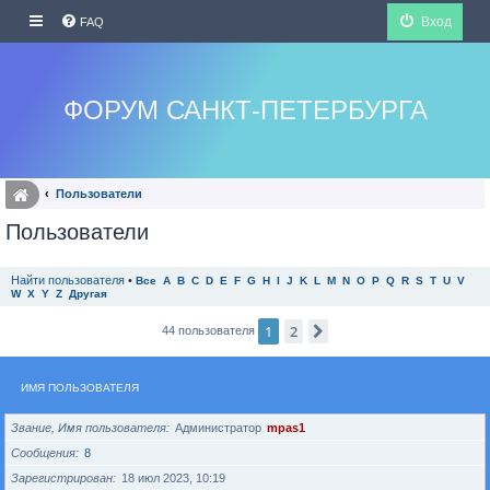
Вход
FAQ
ФОРУМ САНКТ-ПЕТЕРБУРГА
Пользователи
Пользователи
Найти пользователя
•
Все
A
B
C
D
E
F
G
H
I
J
K
L
M
N
O
P
Q
R
S
T
U
V
W
X
Y
Z
Другая
1
2
След.
44 пользователя
ИМЯ ПОЛЬЗОВАТЕЛЯ
Звание, Имя пользователя
Администратор
mpas1
Сообщения
8
Зарегистрирован
18 июл 2023, 10:19