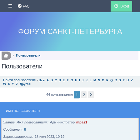
Вход
FAQ
ФОРУМ САНКТ-ПЕТЕРБУРГА
Пользователи
Пользователи
Найти пользователя
•
Все
A
B
C
D
E
F
G
H
I
J
K
L
M
N
O
P
Q
R
S
T
U
V
W
X
Y
Z
Другая
1
2
След.
44 пользователя
ИМЯ ПОЛЬЗОВАТЕЛЯ
Звание, Имя пользователя
Администратор
mpas1
Сообщения
8
Зарегистрирован
18 июл 2023, 10:19