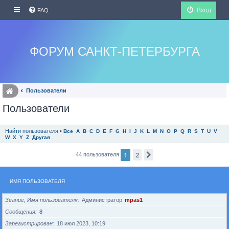
Вход
FAQ
ФОРУМ САНКТ-ПЕТЕРБУРГА
Пользователи
Пользователи
Найти пользователя
•
Все
A
B
C
D
E
F
G
H
I
J
K
L
M
N
O
P
Q
R
S
T
U
V
W
X
Y
Z
Другая
1
2
След.
44 пользователя
ИМЯ ПОЛЬЗОВАТЕЛЯ
Звание, Имя пользователя
Администратор
mpas1
Сообщения
8
Зарегистрирован
18 июл 2023, 10:19