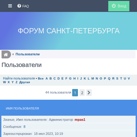
Вход
FAQ
ФОРУМ САНКТ-ПЕТЕРБУРГА
Пользователи
Пользователи
Найти пользователя
•
Все
A
B
C
D
E
F
G
H
I
J
K
L
M
N
O
P
Q
R
S
T
U
V
W
X
Y
Z
Другая
1
2
След.
44 пользователя
ИМЯ ПОЛЬЗОВАТЕЛЯ
Звание, Имя пользователя
Администратор
mpas1
Сообщения
8
Зарегистрирован
18 июл 2023, 10:19