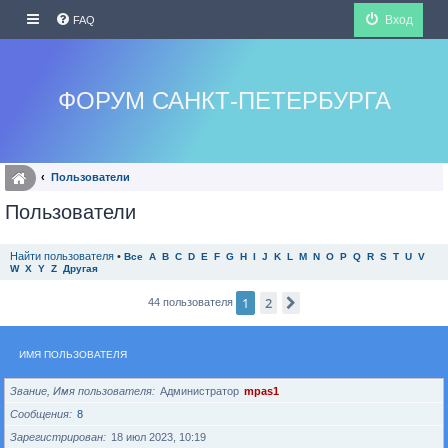
Вход
FAQ
ФОРУМ САНКТ-ПЕТЕРБУРГА
Пользователи
Пользователи
Найти пользователя
•
Все
A
B
C
D
E
F
G
H
I
J
K
L
M
N
O
P
Q
R
S
T
U
V
W
X
Y
Z
Другая
1
2
След.
44 пользователя
ИМЯ ПОЛЬЗОВАТЕЛЯ
Звание, Имя пользователя
Администратор
mpas1
Сообщения
8
Зарегистрирован
18 июл 2023, 10:19