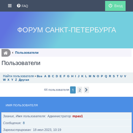
Вход
FAQ
ФОРУМ САНКТ-ПЕТЕРБУРГА
Пользователи
Пользователи
Найти пользователя
•
Все
A
B
C
D
E
F
G
H
I
J
K
L
M
N
O
P
Q
R
S
T
U
V
W
X
Y
Z
Другая
1
2
След.
44 пользователя
ИМЯ ПОЛЬЗОВАТЕЛЯ
Звание, Имя пользователя
Администратор
mpas1
Сообщения
8
Зарегистрирован
18 июл 2023, 10:19