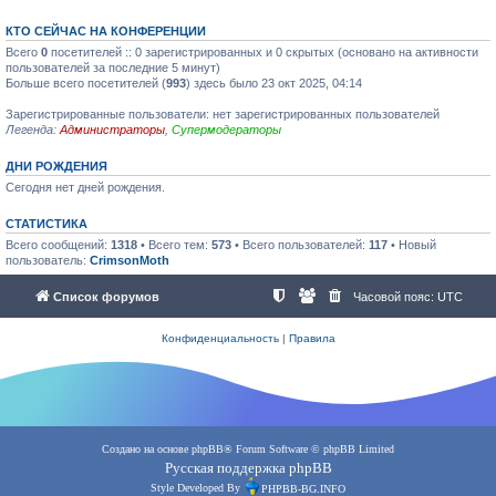
КТО СЕЙЧАС НА КОНФЕРЕНЦИИ
Всего
0
посетителей :: 0 зарегистрированных и 0 скрытых (основано на активности
пользователей за последние 5 минут)
Больше всего посетителей (
993
) здесь было 23 окт 2025, 04:14
Зарегистрированные пользователи: нет зарегистрированных пользователей
Легенда:
Администраторы
,
Супермодераторы
ДНИ РОЖДЕНИЯ
Сегодня нет дней рождения.
СТАТИСТИКА
Всего сообщений:
1318
• Всего тем:
573
• Всего пользователей:
117
• Новый
пользователь:
CrimsonMoth
Список форумов
Часовой пояс:
UTC
Конфиденциальность
|
Правила
Создано на основе
phpBB
® Forum Software © phpBB Limited
Русская поддержка phpBB
Style Developed By
PHPBB-BG.INFO