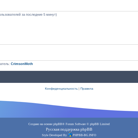
ользователей за последние 5 минут)
атель:
CrimsonMoth
Конфиденциальность
|
Правила
Создано на основе
phpBB
® Forum Software © phpBB Limited
Русская поддержка phpBB
Style Developed By
PHPBB-BG.INFO