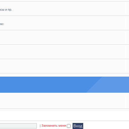
сы и пр.
екс
|
Запомнить меня