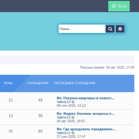
Вход
Поиск
Расшир
Текущее время: 06 авг 2026, 17:55
ТЕМЫ
СООБЩЕНИЯ
ПОСЛЕДНЕЕ СООБЩЕНИЕ
Re: Покупка квартиры в новост…
21
48
П
Valeriy12
е
08 сен 2025, 14:12
р
е
Re: Яндекс Ультима: вопросы о…
12
36
й
П
Valeriy12
т
е
06 авг 2025, 19:51
и
р
к
е
Re: Где арендовать передвижно…
31
80
п
й
П
Valeriy12
о
т
е
27 сен 2025, 17:47
с