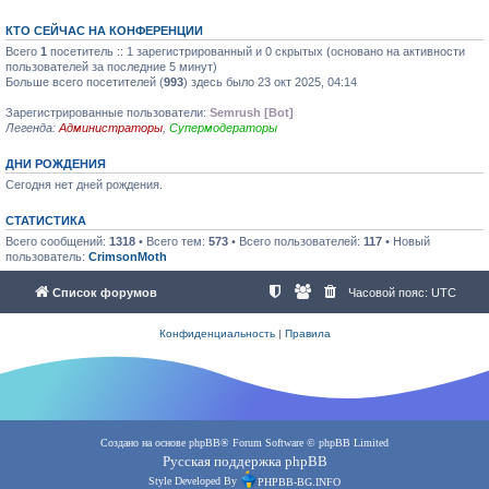
КТО СЕЙЧАС НА КОНФЕРЕНЦИИ
Всего
1
посетитель :: 1 зарегистрированный и 0 скрытых (основано на активности
пользователей за последние 5 минут)
Больше всего посетителей (
993
) здесь было 23 окт 2025, 04:14
Зарегистрированные пользователи:
Semrush [Bot]
Легенда:
Администраторы
,
Супермодераторы
ДНИ РОЖДЕНИЯ
Сегодня нет дней рождения.
СТАТИСТИКА
Всего сообщений:
1318
• Всего тем:
573
• Всего пользователей:
117
• Новый
пользователь:
CrimsonMoth
Список форумов
Часовой пояс:
UTC
Конфиденциальность
|
Правила
Создано на основе
phpBB
® Forum Software © phpBB Limited
Русская поддержка phpBB
Style Developed By
PHPBB-BG.INFO