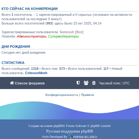
КТО СЕЙЧАС НА КОНФЕРЕНЦИИ
Всего
1
посетитель :: 1 зарегистрированный и 0 скрытых (основано на активности
пользователей за последние 5 минут)
Больше всего посетителей (
993
) здесь было 23 окт 2025, 04:14
Зарегистрированные пользователи:
Semrush [Bot]
Легенда:
Администраторы
,
Супермодераторы
ДНИ РОЖДЕНИЯ
Сегодня нет дней рождения.
СТАТИСТИКА
Всего сообщений:
1318
• Всего тем:
573
• Всего пользователей:
117
• Новый
пользователь:
CrimsonMoth
Список форумов
Часовой пояс:
UTC
Конфиденциальность
|
Правила
Создано на основе
phpBB
® Forum Software © phpBB Limited
Русская поддержка phpBB
Style Developed By
PHPBB-BG.INFO