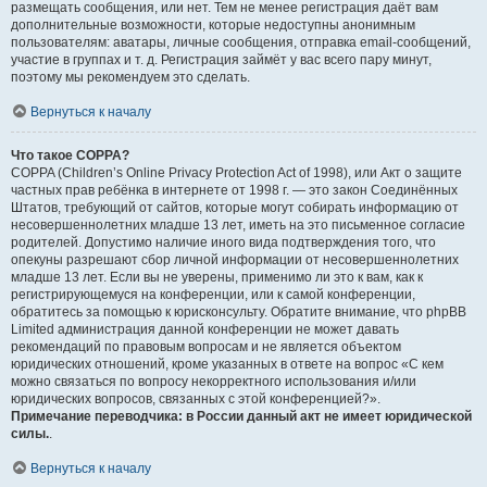
размещать сообщения, или нет. Тем не менее регистрация даёт вам
дополнительные возможности, которые недоступны анонимным
пользователям: аватары, личные сообщения, отправка email-сообщений,
участие в группах и т. д. Регистрация займёт у вас всего пару минут,
поэтому мы рекомендуем это сделать.
Вернуться к началу
Что такое COPPA?
COPPA (Children’s Online Privacy Protection Act of 1998), или Акт о защите
частных прав ребёнка в интернете от 1998 г. — это закон Соединённых
Штатов, требующий от сайтов, которые могут собирать информацию от
несовершеннолетних младше 13 лет, иметь на это письменное согласие
родителей. Допустимо наличие иного вида подтверждения того, что
опекуны разрешают сбор личной информации от несовершеннолетних
младше 13 лет. Если вы не уверены, применимо ли это к вам, как к
регистрирующемуся на конференции, или к самой конференции,
обратитесь за помощью к юрисконсульту. Обратите внимание, что phpBB
Limited администрация данной конференции не может давать
рекомендаций по правовым вопросам и не является объектом
юридических отношений, кроме указанных в ответе на вопрос «С кем
можно связаться по вопросу некорректного использования и/или
юридических вопросов, связанных с этой конференцией?».
Примечание переводчика: в России данный акт не имеет юридической
силы.
.
Вернуться к началу