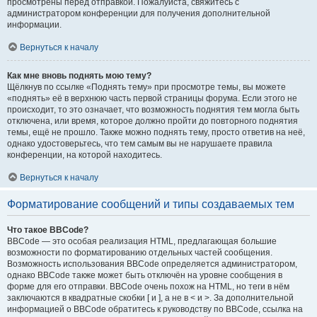
просмотрены перед отправкой. Пожалуйста, свяжитесь с
администратором конференции для получения дополнительной
информации.
Вернуться к началу
Как мне вновь поднять мою тему?
Щёлкнув по ссылке «Поднять тему» при просмотре темы, вы можете
«поднять» её в верхнюю часть первой страницы форума. Если этого не
происходит, то это означает, что возможность поднятия тем могла быть
отключена, или время, которое должно пройти до повторного поднятия
темы, ещё не прошло. Также можно поднять тему, просто ответив на неё,
однако удостоверьтесь, что тем самым вы не нарушаете правила
конференции, на которой находитесь.
Вернуться к началу
Форматирование сообщений и типы создаваемых тем
Что такое BBCode?
BBCode — это особая реализация HTML, предлагающая большие
возможности по форматированию отдельных частей сообщения.
Возможность использования BBCode определяется администратором,
однако BBCode также может быть отключён на уровне сообщения в
форме для его отправки. BBCode очень похож на HTML, но теги в нём
заключаются в квадратные скобки [ и ], а не в < и >. За дополнительной
информацией о BBCode обратитесь к руководству по BBCode, ссылка на