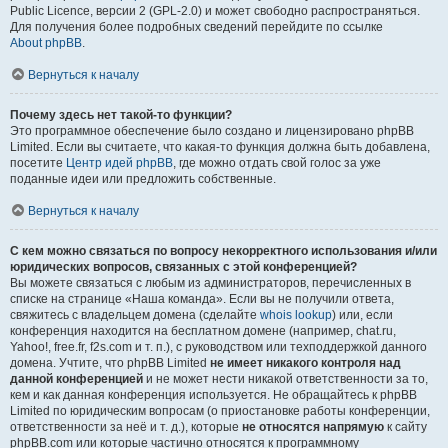
Public Licence, версии 2 (GPL-2.0) и может свободно распространяться.
Для получения более подробных сведений перейдите по ссылке
About phpBB
.
Вернуться к началу
Почему здесь нет такой-то функции?
Это программное обеспечение было создано и лицензировано phpBB
Limited. Если вы считаете, что какая-то функция должна быть добавлена,
посетите
Центр идей phpBB
, где можно отдать свой голос за уже
поданные идеи или предложить собственные.
Вернуться к началу
С кем можно связаться по вопросу некорректного использования и/или
юридических вопросов, связанных с этой конференцией?
Вы можете связаться с любым из администраторов, перечисленных в
списке на странице «Наша команда». Если вы не получили ответа,
свяжитесь с владельцем домена (сделайте
whois lookup
) или, если
конференция находится на бесплатном домене (например, chat.ru,
Yahoo!, free.fr, f2s.com и т. п.), с руководством или техподдержкой данного
домена. Учтите, что phpBB Limited
не имеет никакого контроля над
данной конференцией
и не может нести никакой ответственности за то,
кем и как данная конференция используется. Не обращайтесь к phpBB
Limited по юридическим вопросам (о приостановке работы конференции,
ответственности за неё и т. д.), которые
не относятся напрямую
к сайту
phpBB.com или которые частично относятся к программному