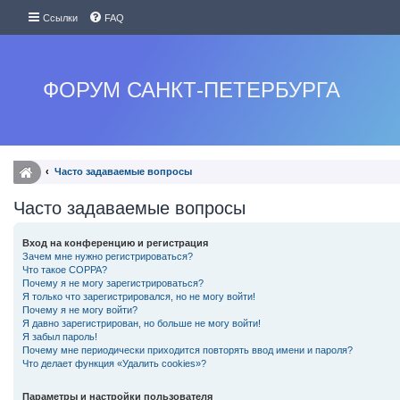
Ссылки
FAQ
ФОРУМ САНКТ-ПЕТЕРБУРГА
Часто задаваемые вопросы
Часто задаваемые вопросы
Вход на конференцию и регистрация
Зачем мне нужно регистрироваться?
Что такое COPPA?
Почему я не могу зарегистрироваться?
Я только что зарегистрировался, но не могу войти!
Почему я не могу войти?
Я давно зарегистрирован, но больше не могу войти!
Я забыл пароль!
Почему мне периодически приходится повторять ввод имени и пароля?
Что делает функция «Удалить cookies»?
Параметры и настройки пользователя