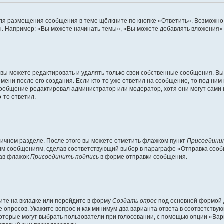
ля размещения сообщения в теме щёлкните по кнопке «Ответить». Возможно,
. Например: «Вы можете начинать темы», «Вы можете добавлять вложения» и
вы можете редактировать и удалять только свои собственные сообщения. Вы
мени после его создания. Если кто-то уже ответил на сообщение, то под ним
 сообщение редактировал администратор или модератор, хотя они могут сами
-то ответил.
личном разделе. После этого вы можете отметить флажком пункт
Присоедини
им сообщениям, сделав соответствующий выбор в параграфе «Отправка сообщ
рав флажок
Присоединить подпись
в форме отправки сообщения.
ите на вкладке или перейдите в форму
Создать опрос
под основной формой д
ие опросов. Укажите вопрос и как минимум два варианта ответа в соответств
которые могут выбрать пользователи при голосовании, с помощью опции «Вари