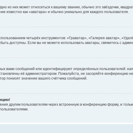
но из них может относиться к вашему званию, обычно это звёздочки, квадрат
ние известно как «аватара» и обычно уникально для каждого пользователя.
использованием четырёх инструментов: «Граватар», «Галерея аватар», «Уда
ут быть доступны. Если вы не можете использовать аватары, свяжитесь с ад
ных вами сообщений или идентифицируют определённых пользователей: нап
установлены её администратором. Пожалуйста, не засоряйте конференцию не
ор понизят значение вашего счётчика сообщений.
енцию!
ения другим пользователям через встроенную в конференцию форму, и только
пользователями.