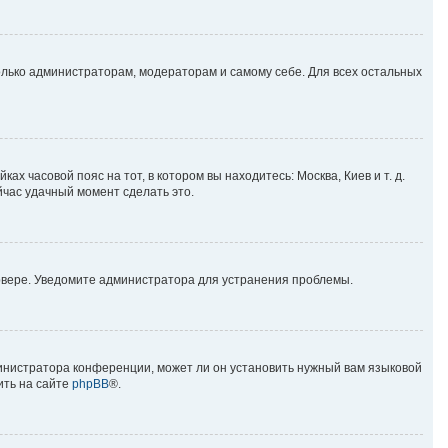
только администраторам, модераторам и самому себе. Для всех остальных
ах часовой пояс на тот, в котором вы находитесь: Москва, Киев и т. д.
йчас удачный момент сделать это.
ервере. Уведомите администратора для устранения проблемы.
министратора конференции, может ли он установить нужный вам языковой
ить на сайте
phpBB
®.