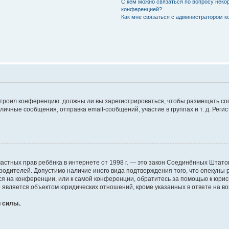
С кем можно связаться по вопросу неко
конференцией?
Как мне связаться с администратором 
настроил конференцию: должны ли вы зарегистрироваться, чтобы размещать с
чные сообщения, отправка email-сообщений, участие в группах и т. д. Регис
щите частных прав ребёнка в интернете от 1998 г. — это закон Соединённых Шт
 родителей. Допустимо наличие иного вида подтверждения того, что опеку
муся на конференции, или к самой конференции, обратитесь за помощью к юри
является объектом юридических отношений, кроме указанных в ответе на воп
 силы.
.