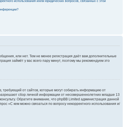
рректного использования и/или юридических вопросов, связанных с этой
конференции?
ообщения, или нет. Тем не менее регистрация даёт вам дополнительные
трация займёт у вас всего пару минут, поэтому мы рекомендуем это
атов, требующий от сайтов, которые могут собирать информацию от
ны разрешают сбор личной информации от несовершеннолетних младше 13
сконсульту. Обратите внимание, что phpBB Limited администрация данной
рос «С кем можно связаться по вопросу некорректного использования и/