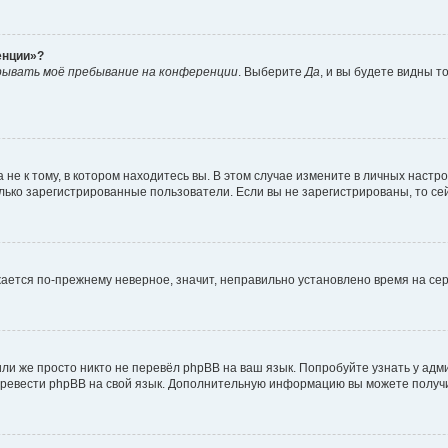
енции»?
рывать моё пребывание на конференции
. Выберите
Да
, и вы будете видны 
е к тому, в котором находитесь вы. В этом случае измените в личных настройк
только зарегистрированные пользователи. Если вы не зарегистрированы, то се
ажается по-прежнему неверное, значит, неправильно установлено время на с
ли же просто никто не перевёл phpBB на ваш язык. Попробуйте узнать у ад
 перевести phpBB на свой язык. Дополнительную информацию вы можете получ