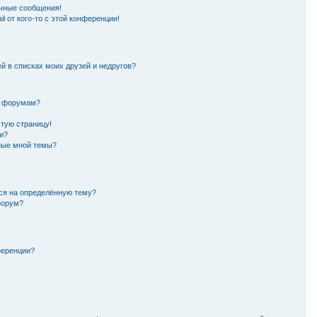
чные сообщения!
l от кого-то с этой конференции!
й в списках моих друзей и недругов?
и форумам?
стую страницу!
и?
нные мной темы?
ься на определённую тему?
форум?
ференции?