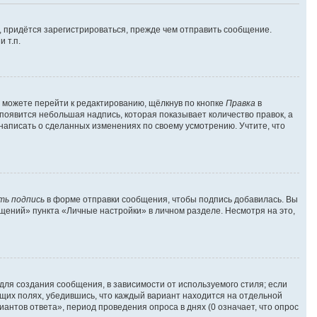
 придётся зарегистрироваться, прежде чем отправить сообщение.
 т.п.
 можете перейти к редактированию, щёлкнув по кнопке
Правка
в
 появится небольшая надпись, которая показывает количество правок, а
 написать о сделанных изменениях по своему усмотрению. Учтите, что
ть подпись
в форме отправки сообщения, чтобы подпись добавилась. Вы
ений» пункта «Личные настройки» в личном разделе. Несмотря на это,
ля создания сообщения, в зависимости от используемого стиля; если
ующих полях, убедившись, что каждый вариант находится на отдельной
антов ответа», период проведения опроса в днях (0 означает, что опрос