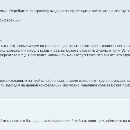
 новый. Перейдите на страницу входа на конференцию и щёлкните на ссылку
З
конференции.
я?
аться под своим именем на конференции только некоторое ограниченное время
я пользователя и пароль каждый раз, вы можете отметить флажком пункт
Запо
ерситете и т. д. Если пункт
Запомнить меня
отсутствует, это значит, что ад
 авторизованным на этой конференции, а также выполняют другие функции, т
ли выходом на данной конференции, возможно, удаление cookies может помо
йки хранятся в базе данных конференции. Чтобы изменить их, щёлкните на 