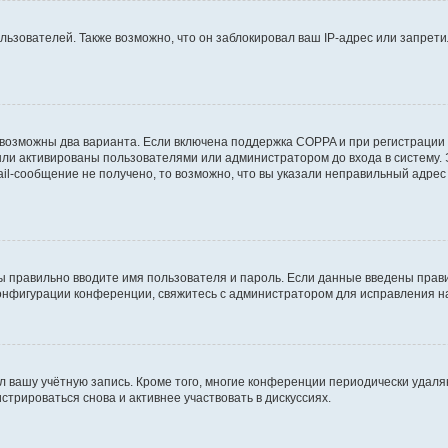
зователей. Также возможно, что он заблокировал ваш IP-адрес или запретил
 возможны два варианта. Если включена поддержка COPPA и при регистрации 
ыли активированы пользователями или администратором до входа в систему.
l-сообщение не получено, то возможно, что вы указали неправильный адрес 
ы правильно вводите имя пользователя и пароль. Если данные введены прави
конфигурации конференции, свяжитесь с администратором для исправления н
л вашу учётную запись. Кроме того, многие конференции периодически удал
трироваться снова и активнее участвовать в дискуссиях.